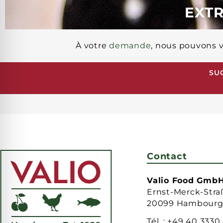
EXTR
À votre
demande
, nous pouvons v
SU
TOUT
RESTAURATION VIANDE EXTRAITS
Contact
Valio Food Gmb
Ernst-Merck-Stra
20099 Hambour
Tél. :
+49 40 3330