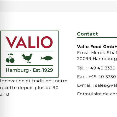
Contact
Valio Food Gmb
Ernst-Merck-Stra
20099 Hambour
Tél. :
+49 40 3330
Fax :
+49 40 3330
Innovation et tradition : notre
E-mail :
sales@val
recette depuis plus de 90
Formulaire de co
ans!