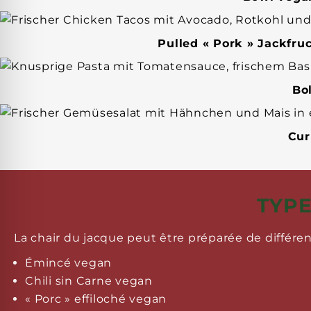
Pulled « Pork » Jackfru
Bo
Cur
TYPE
La chair du jacque peut être préparée de différe
Émincé vegan
Chili sin Carne vegan
« Porc » effiloché vegan