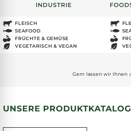
INDUSTRIE
FOODS
FLEISCH
FL
SEAFOOD
SE
FRÜCHTE & GEMÜSE
FR
VEGETARISCH & VEGAN
VE
Gern lassen wir Ihnen
UNSERE PRODUKTKATALO