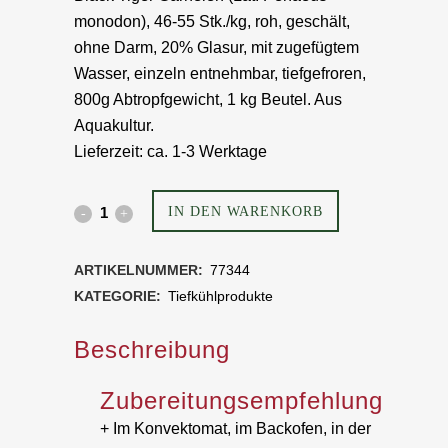
monodon), 46-55 Stk./kg, roh, geschält,
ohne Darm, 20% Glasur, mit zugefügtem
Wasser, einzeln entnehmbar, tiefgefroren,
800g Abtropfgewicht, 1 kg Beutel. Aus
Aquakultur.
Lieferzeit:
ca. 1-3 Werktage
Black
IN DEN WARENKORB
Tiger
ARTIKELNUMMER:
77344
Garnelen,
KATEGORIE:
Tiefkühlprodukte
21-
Beschreibung
25
Zubereitungsempfehlung
Stk./lb,
+ Im Konvektomat, im Backofen, in der
roh,