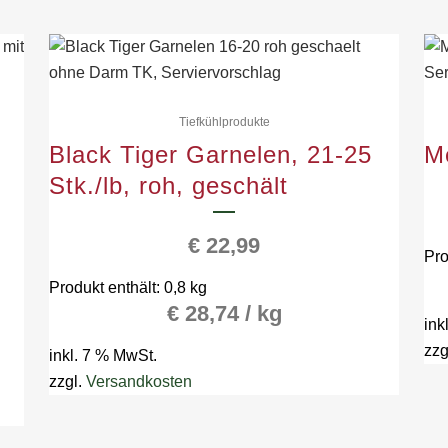
Tiefkühlprodukte
Black Tiger Garnelen, 21-25
Me
Stk./lb, roh, geschält
€
22,99
Pro
Produkt enthält: 0,8
kg
€
28,74
/
kg
ink
zzg
inkl. 7 % MwSt.
zzgl.
Versandkosten