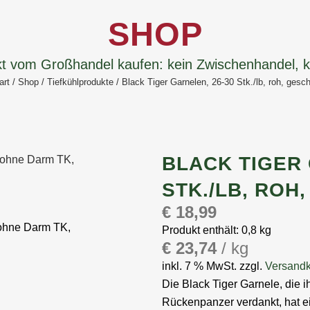
SHOP
kt vom Großhandel kaufen: kein Zwischenhandel,
art
/
Shop
/
Tiefkühlprodukte
/ Black Tiger Garnelen, 26-30 Stk./lb, roh, gesch
BLACK TIGER 
STK./LB, ROH
€
18,99
Produkt enthält: 0,8
kg
€
23,74
/
kg
inkl. 7 % MwSt.
zzgl.
Versand
Die Black Tiger Garnele, die
Rückenpanzer verdankt, hat ei