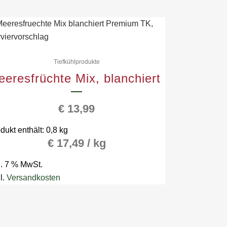
Tiefkühlprodukte
eresfrüchte Mix, blanchiert
€
13,99
dukt enthält: 0,8
kg
€
17,49
/
kg
l. 7 % MwSt.
l.
Versandkosten